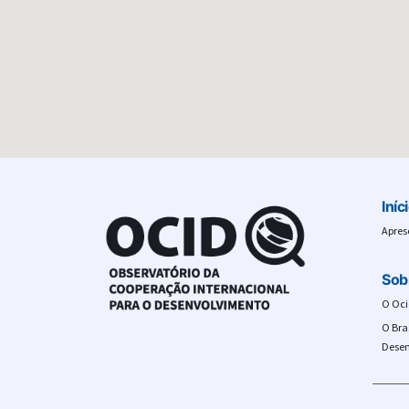
Iníc
Apres
Sob
O Oci
O Bra
Desen